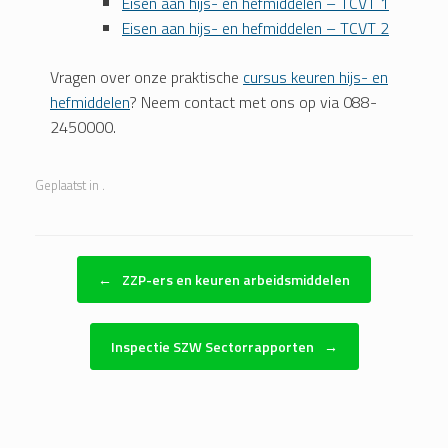
Eisen aan hijs- en hefmiddelen – TCVT 1
Eisen aan hijs- en hefmiddelen – TCVT 2
Vragen over onze praktische
cursus keuren hijs- en
hefmiddelen
? Neem contact met ons op via 088-
2450000.
Geplaatst in .
Bericht navigatie
←
ZZP-ers en keuren arbeidsmiddelen
Inspectie SZW Sectorrapporten
→