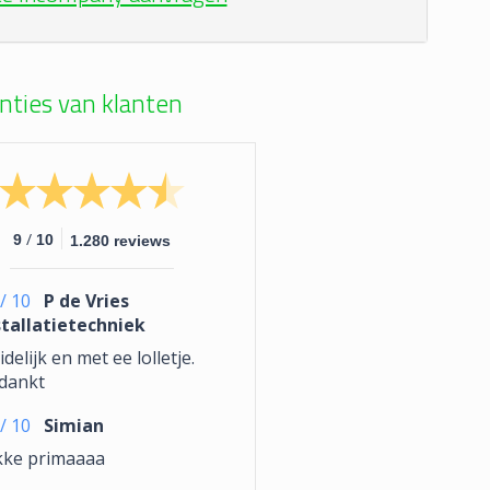
nties van klanten
/
9
10
1.280 reviews
/
10
P de Vries
stallatietechniek
delijk en met ee lolletje.
dankt
/
10
Simian
kke primaaaa