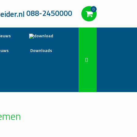
0
088-2450000
euws
Downloads
temen