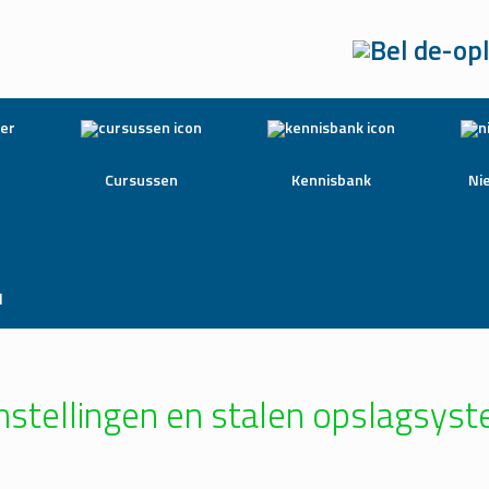
Cursussen
Kennisbank
Ni
l
nstellingen en stalen opslagsys