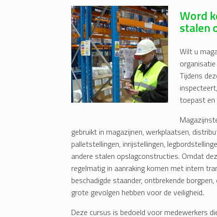
Word k
stalen
Wilt u maga
organisatie
Tijdens deze
inspecteert
toepast en 
Magazijnste
gebruikt in magazijnen, werkplaatsen, distrib
palletstellingen, inrijstellingen, legbordste
andere stalen opslagconstructies. Omdat de
regelmatig in aanraking komen met intern tra
beschadigde staander, ontbrekende borgpen, o
grote gevolgen hebben voor de veiligheid.
Deze cursus is bedoeld voor medewerkers die 