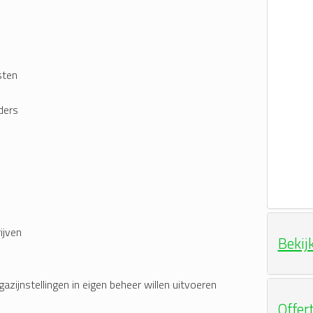
sten
ders
ijven
Bekij
azijnstellingen in eigen beheer willen uitvoeren
Offer