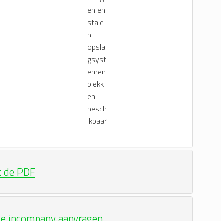
k de PDF
te incompany aanvragen