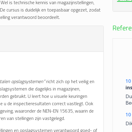
. Wel is technische kennis van magazijnstellingen,
. De cursus is duidelijk en toepasbaar opgezet, zodat
telling verantwoord beoordeelt.
Refere
stalen opslagsystemen”
richt zich op het veilig en
10
in
slagsystemen die dagelijks in magazijnen,
en gebruikt. U leert hoe u visuele keuringen
Dui
Be
e u de inspectieresultaten correct vastlegt. Ook
egelgeving, waaronder de NEN-EN 15635, waarin de
10
en van stellingen zijn vastgelegd.
Di
tellingen en opslagsystemen verantwoord goed- of