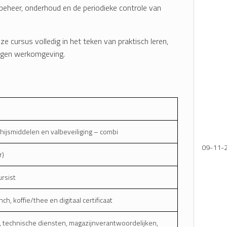
 beheer, onderhoud en de periodieke controle van
e cursus volledig in het teken van praktisch leren,
eigen werkomgeving.
hijsmiddelen en valbeveiliging – combi
09-11-
r)
ursist
nch, koffie/thee en digitaal certificaat
 technische diensten, magazijnverantwoordelijken,