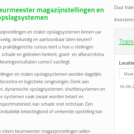
Duur train
eurmeester magazijnstellingen en
 opslagsystemen
Investerin
zijnstellingen en stalen opslagsystemen binnen uw
 veilig, deskundig en aantoonbaar laten keuren?
Train
 praktijkgerichte cursus leert u hoe u stellingen
, schade en gebreken herkent, goed- en afkeurcriteria
keuringsresultaten correct vastlegt.
Locati
llingen en stalen opslagsystemen worden dagelijks
utiecentra en logistieke omgevingen. Denk aan
16-09-
llingen, dynamische opslagsystemen, shuttlesystemen en
ze systemen vaak zwaar worden belast en
nsportmaterieel, kan schade snel ontstaan. Een
nduidelijk belastingbord of verkeerde opstelling kan
intern keurmeester magazijnstellingen willen