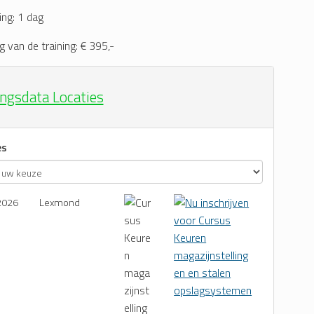
ing: 1 dag
g van de training: € 395,-
ingsdata Locaties
es
2026
Lexmond