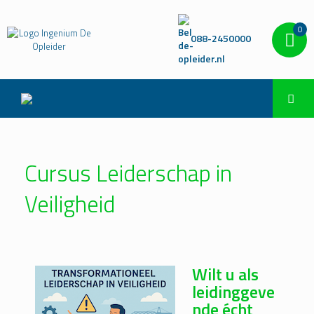
0
088-2450000
Cursus Leiderschap in
Veiligheid
Wilt u als
leidinggeve
nde écht