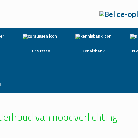
Cursussen
Kennisbank
Ni
l
derhoud van noodverlichting