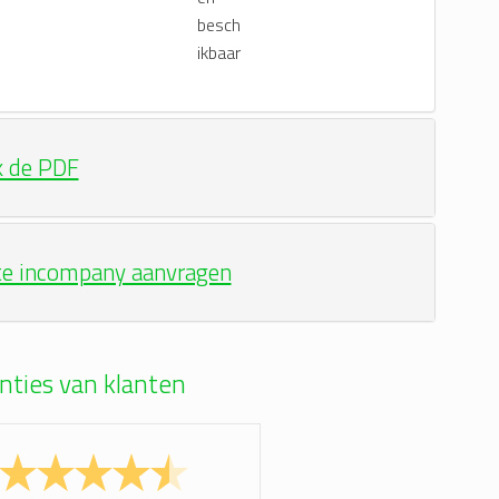
k de PDF
te incompany aanvragen
nties van klanten