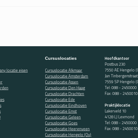
Hoofdkantoor
Cursuslocaties
Postbus 230
7550 AE Hengelo (
ny locatie eisen
Cursuslocatie Alkmaar
Jan Tinbergenstraa
Cursuslocatie Amsterdam
7559 SP Hengelo (
er
Cursuslocatie Assen
Tel:
088 - 2450000
rden
Cursuslocatie Den Haag
Fax: 088 - 2450010
Cursuslocatie Drachten
ies
Cursuslocatie Ede
Praktijklocatie
s
Cursuslocatie Eindhoven
Lakerveld 10
s
Cursuslocatie Emst
4128 LJ Lexmond
O
Cursuslocatie Geleen
Tel:
088 - 2450000
Cursuslocatie Goes
Fax: 088 - 2450010
Cursuslocatie Heerenveen
Cursuslocatie Hengelo (Ov)