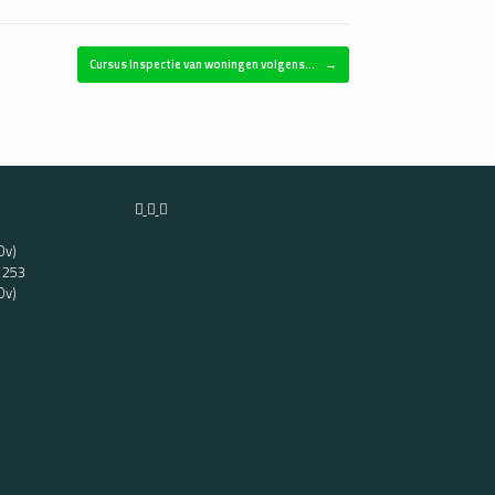
Cursus Inspectie van woningen volgens…
→
Ov)
t 253
Ov)