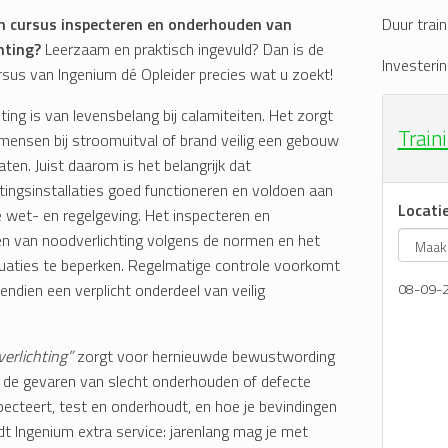
n cursus inspecteren en onderhouden van
Duur train
hting?
Leerzaam en praktisch ingevuld? Dan is de
Investerin
rsus van Ingenium dé Opleider precies wat u zoekt!
ting is van levensbelang bij calamiteiten. Het zorgt
Train
mensen bij stroomuitval of brand veilig een gebouw
aten. Juist daarom is het belangrijk dat
tingsinstallaties goed functioneren en voldoen aan
Locati
 wet- en regelgeving. Het inspecteren en
n van noodverlichting volgens de normen en het
acuaties te beperken. Regelmatige controle voorkomt
endien een verplicht onderdeel van veilig
08-09-
erlichting”
zorgt voor hernieuwde bewustwording
n de gevaren van slecht onderhouden of defecte
nspecteert, test en onderhoudt, en hoe je bevindingen
dt Ingenium extra service: jarenlang mag je met