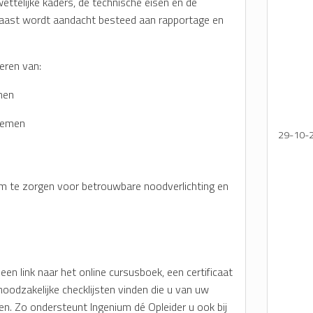
ettelijke kaders, de technische eisen en de
rnaast wordt aandacht besteed aan rapportage en
eren van:
men
stemen
29-10-
m te zorgen voor betrouwbare noodverlichting en
en link naar het online cursusboek, een certificaat
oodzakelijke checklijsten vinden die u van uw
en. Zo ondersteunt Ingenium dé Opleider u ook bij