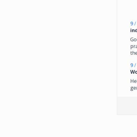
9
/
in
Goe
pra
th
9
/
Wo
Hee
ger