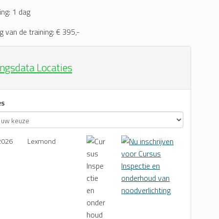
ing: 1 dag
g van de training: € 395,-
ingsdata Locaties
es
2026
Lexmond