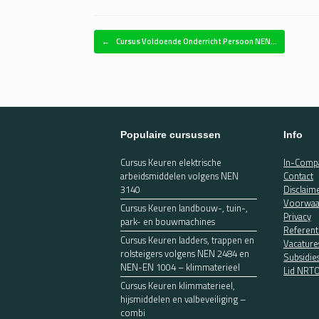
Bericht navigatie
←
Cursus Voldoende Onderricht Persoon NEN…
Populaire cursussen
Info
Cursus Keuren elektrische
In-Compa
arbeidsmiddelen volgens NEN
Contact
3140
Disclaim
Voorwaa
Cursus Keuren landbouw-, tuin-,
Privacy
park- en bouwmachines
Referent
Cursus Keuren ladders, trappen en
Vacature
rolsteigers volgens NEN 2484 en
Subsidie
NEN-EN 1004 – klimmaterieel
Lid NRT
Cursus Keuren klimmaterieel,
hijsmiddelen en valbeveiliging –
combi