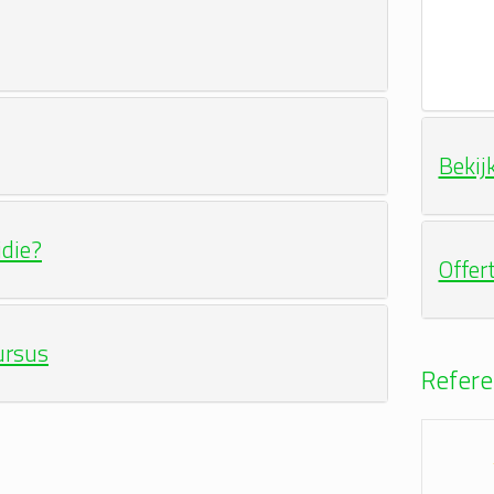
Bekij
idie?
Offer
ursus
Refere