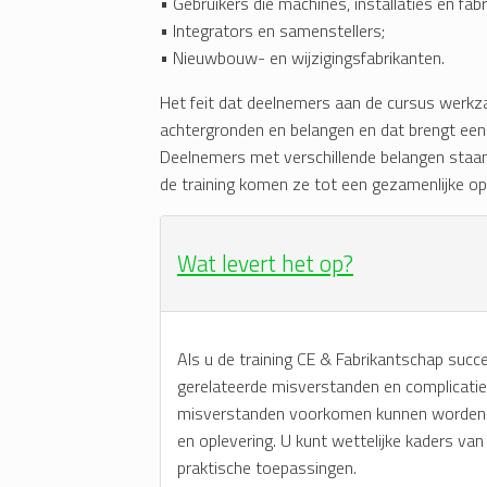
• Gebruikers die machines, installaties en fa
• Integrators en samenstellers;
• Nieuwbouw- en wijzigingsfabrikanten.
Het feit dat deelnemers aan de cursus werkza
achtergronden en belangen en dat brengt een 
Deelnemers met verschillende belangen staan 
de training komen ze tot een gezamenlijke op
Wat levert het op?
Als u de training CE & Fabrikantschap succ
gerelateerde misverstanden en complicati
misverstanden voorkomen kunnen worden bi
en oplevering. U kunt wettelijke kaders va
praktische toepassingen.