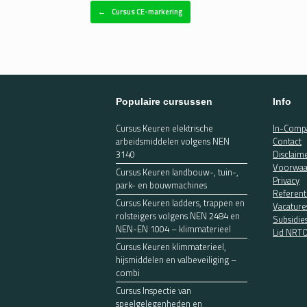
Bericht navigatie
←
Cursus CE-markering
Populaire cursussen
Info
Cursus Keuren elektrische
In-Compa
arbeidsmiddelen volgens NEN
Contact
3140
Disclaim
Voorwaa
Cursus Keuren landbouw-, tuin-,
Privacy
park- en bouwmachines
Referent
Cursus Keuren ladders, trappen en
Vacature
rolsteigers volgens NEN 2484 en
Subsidie
NEN-EN 1004 – klimmaterieel
Lid NRT
Cursus Keuren klimmaterieel,
hijsmiddelen en valbeveiliging –
combi
Cursus Inspectie van
speelgelegenheden en