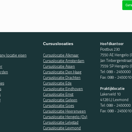
Curs
Hoofdkantoor
Cursuslocaties
Postbus 230
7550 AE Hengelo (
ny locatie eisen
Cursuslocatie Alkmaar
Jan Tinbergenstraa
Cursuslocatie Amsterdam
7559 SP Hengelo (
er
Cursuslocatie Assen
Tel:
088 - 2450000
rden
Cursuslocatie Den Haag
Fax: 088 - 2450010
Cursuslocatie Drachten
ies
Cursuslocatie Ede
Praktijklocatie
s
Cursuslocatie Eindhoven
Lakerveld 10
s
Cursuslocatie Emst
4128 LJ Lexmond
O
Cursuslocatie Geleen
Tel:
088 - 2450000
Cursuslocatie Goes
Fax: 088 - 2450010
Cursuslocatie Heerenveen
Cursuslocatie Hengelo (Ov)
Cursuslocatie Lelystad
Cursuslocatie Lexmond