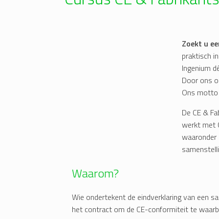
Zoekt u ee
praktisch i
Ingenium dé
Door ons op
Ons motto i
De CE & Fab
werkt met C
waaronder 
samenstelli
Waarom?
Wie ondertekent de eindverklaring van een sa
het contract om de CE-conformiteit te waarbo