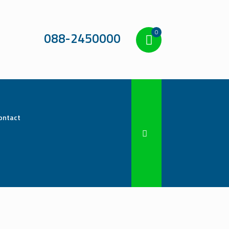
0
088-2450000
ontact