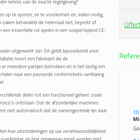
der kennis van de exacte regelgeving?
n op te sporen, ze te voorkomen en, indien nodig,
ek zaken behandeld die helemaal niet, beperkt of
Offer
och een essentiële rol spelen in een soepel lopend CE-
ader uitgewerkt zijn. Dit geldt bijvoorbeeld voor
Refere
allatie hoort een fabrikant die de
n er meerdere partijen betrokken en is het lastig om
ertalen naar een passende conformiteits-verklaring
l.
erschillende delen tot een functioneel geheel, zoals
 risico’s ontstaan. Dat de afzonderlijke machines
ent niet automatisch dat de samengestelde lijn daar
10
Mi
Go
eten hoe uitzonderingen op uw verantwoordelijkheid
itsverklaring, en hoe omgegaan moet worden met