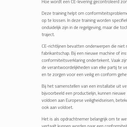
Hoe wordt een CE-levering gecontroleerd zon
Deze training helpt om conformiteitsprobleme
op te lossen. In deze training worden specifi
onduidelijk zijn in de regelgeving, maar die t
traject.
CE-richtlijnen bevatten onderwerpen die niet n
fabrikantschap. Bij een nieuwe machine of inst
conformiteitsverklaring ondertekent. Vaak zij
de verantwoordelijkheden van elke partij te v
en te zorgen voor een veilig en conform gehee
Bij het samenstellen van een installatie uit v
bijvoorbeeld een productielijn, kunnen nieuwe
voldoen aan Europese veiligheidseisen, betek
ook aan voldoet.
Het is als opdrachtnemer belangrijk om te w
vertaalt kunnen worden naar een conformite