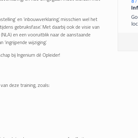
8
/
In
Go
elling’ en ‘inbouwverklaring’, misschien wel het
loc
ijdens gebruiksfase’. Met daarbij ook de visie van
(NLA) en een vooruitblik naar de aanstaande
‘ingrijpende wijziging’.
schap bij Ingenium dé Opleider!
van deze training, zoals: