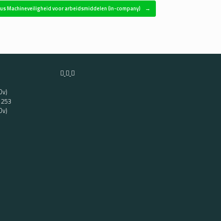
us Machineveiligheid voor arbeidsmiddelen (in-company)
→
Ov)
t 253
Ov)