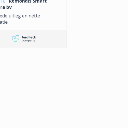
10
Remondis Smart
fra bv
ede uitleg en nette
atie