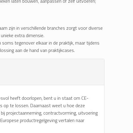
brieken laten bouwen, aanpassen of zelf uitvoeren;
am zijn in verschillende branches zorgt voor diverse
unieke extra dimensie.
soms tegenover elkaar in de praktijk, maar tijdens
lossing aan de hand van praktijkcases.
esvol heeft doorlopen, bent u in staat om CE-
es op te lossen. Daarnaast weet u hoe deze
j projectaanneming, contractvorming, uitvoering
n Europese productregelgeving vertalen naar