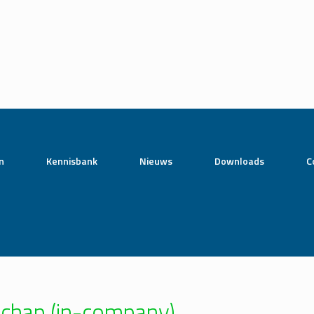
n
Kennisbank
Nieuws
Downloads
C
schap (in-company)