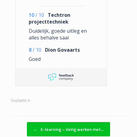
10
/
10
Techtron
projecttechniek
Duidelijk, goede uitleg en
alles behalve saai
8
/
10
Dion Govaarts
Goed
Geplaatst in .
Bericht navigatie
←
E-learning – Veilig werken met…