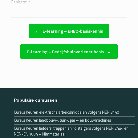
Geplaatst in .
Bericht navigatie
←
E-learning – EHBO-basiskennis
E-learning – Bedrijfshulpverlener basis
→
Populaire cursussen
Cursus Keuren elektrische arbeidsmiddelen volgens NEN 3140
Cursus Keuren landbouw-, tuin-, park- en bouwmachines
Cursus Keuren ladders, trappen en rolsteigers volgens NEN 2484 en
NEN-EN 1004 – klimmaterieel