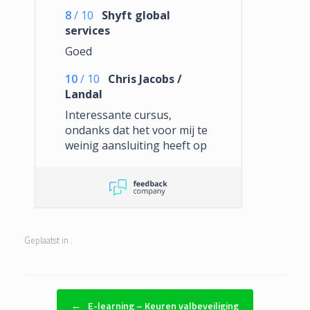
8
/
10
Shyft global
services
Goed
10
/
10
Chris Jacobs /
Landal
Interessante cursus,
ondanks dat het voor mij te
weinig aansluiting heeft op
mijn werkzaamheden. Een
een prettige een
deskundige trainer.
Geplaatst in .
Bericht navigatie
←
E-learning – Keuren valbeveiliging