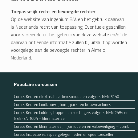
Toepasselijk recht en bevoegde rechter
Op de website van Ingenium B.V. en het gebruik daarvan
is Nederlands recht van toepassing. Eventuele geschillen
voortvloeiende uit het gebruik van deze website en/of de
daarvan ontleende informatie zullen bij uitsluiting worden
voorgelegd aan de bevoegde rechter in Almelo,
Nederland.
Populaire cursussen
Cursus Keuren elektrische arbeidsmiddelen volgens NEN 3140
Cursus Keuren landbouw-, tuin-, park- en bouwmachines
Cursus Keuren ladders, trappen en rolsteigers volgens NEN 2484 en
NEN-EN 1004 – klimmaterieel
Cursus Keuren klimmaterieel, hijsmiddelen en valbeveiliging – combi
Cursus Inspectie van speelgelegenheden en speeltoestellen