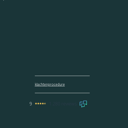
klachtenprocedure
9
1.280 reviews