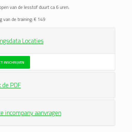
open van de lesstof duurt ca 6 uren.
g van de training: € 149
ingsdata Locaties
CT INSCHRIJVEN
k de PDF
te incompany aanvragen