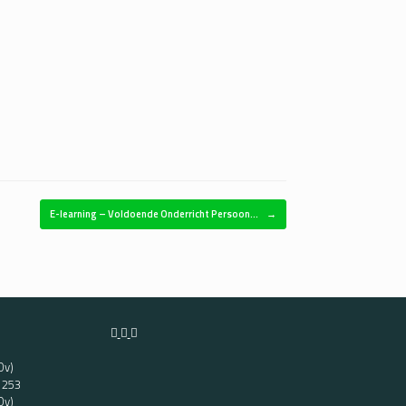
E-learning – Voldoende Onderricht Persoon…
→
Ov)
t 253
Ov)