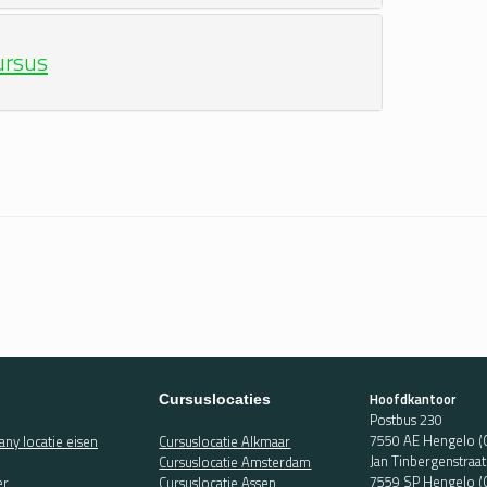
ursus
Hoofdkantoor
Cursuslocaties
Postbus 230
7550 AE Hengelo (
ny locatie eisen
Cursuslocatie Alkmaar
Jan Tinbergenstraa
Cursuslocatie Amsterdam
7559 SP Hengelo (
er
Cursuslocatie Assen