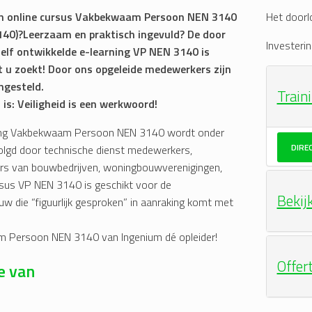
en online cursus Vakbekwaam Persoon NEN 3140
Het doorl
40)?Leerzaam en praktisch ingevuld? De door
Investerin
elf ontwikkelde e-learning VP NEN 3140 is
t u zoekt! Door ons opgeleide medewerkers zijn
ngesteld.
Train
is: Veiligheid is een werkwoord!
ing Vakbekwaam Persoon NEN 3140 wordt onder
DIRE
olgd door technische dienst medewerkers,
s van bouwbedrijven, woningbouwverenigingen,
cursus VP NEN 3140 is geschikt voor de
Bekij
w die “figuurlijk gesproken” in aanraking komt met
am Persoon NEN 3140 van Ingenium dé opleider!
Offer
e van