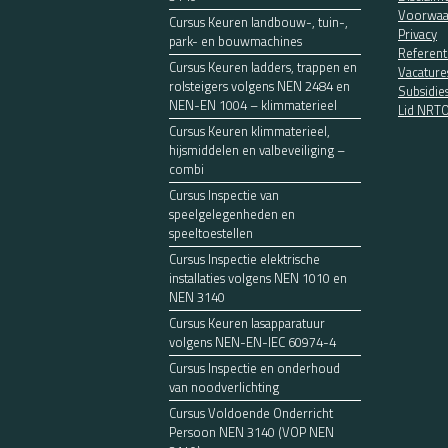
Voorwaa
Cursus Keuren landbouw-, tuin-,
Privacy
park- en bouwmachines
Referent
Cursus Keuren ladders, trappen en
Vacature
rolsteigers volgens NEN 2484 en
Subsidie
NEN-EN 1004 – klimmaterieel
Lid NRT
Cursus Keuren klimmaterieel,
hijsmiddelen en valbeveiliging –
combi
Cursus Inspectie van
speelgelegenheden en
speeltoestellen
Cursus Inspectie elektrische
installaties volgens NEN 1010 en
NEN 3140
Cursus Keuren lasapparatuur
volgens NEN-EN-IEC 60974-4
Cursus Inspectie en onderhoud
van noodverlichting
Cursus Voldoende Onderricht
Persoon NEN 3140 (VOP NEN