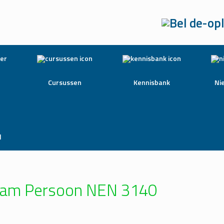
Cursussen
Kennisbank
Ni
l
aam Persoon NEN 3140