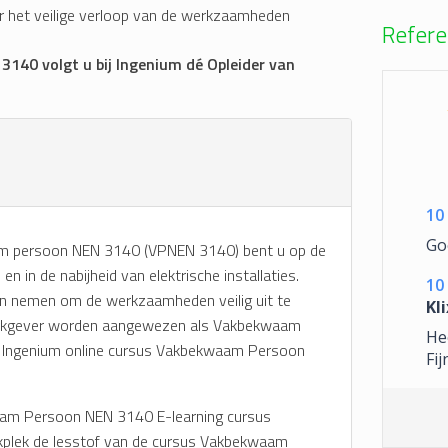
r het veilige verloop van de werkzaamheden
Refere
140 volgt u bij Ingenium dé Opleider van
10
Go
am persoon NEN 3140 (VPNEN 3140) bent u op de
en in de nabijheid van elektrische installaties.
10
en nemen om de werkzaamheden veilig uit te
Kli
erkgever worden aangewezen als Vakbekwaam
Hee
e Ingenium online cursus Vakbekwaam Persoon
Fij
waam Persoon NEN 3140 E-learning cursus
kplek de lesstof van de cursus Vakbekwaam