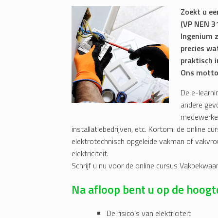
Zoekt u e
(VP NEN 31
Ingenium z
precies wa
praktisch i
Ons motto 
De e-learn
andere gev
medewerker
installatiebedrijven, etc. Kortom: de online 
elektrotechnisch opgeleide vakman of vakvrou
elektriciteit.
Schrijf u nu voor de online cursus Vakbekwa
Na afloop bent u op de hoogt
De risico’s van elektriciteit