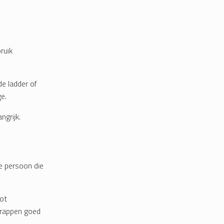
ruik
de ladder of
e.
ngrijk.
e persoon die
tot
trappen goed