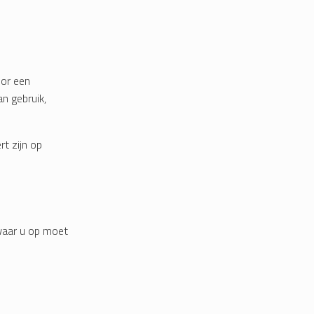
oor een
an gebruik,
rt zijn op
 waar u op moet