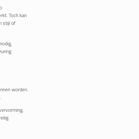
zo
erkt. Toch kan
stijl of
nodig,
euring
kunnen worden.
.
 vervorming,
ilig