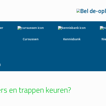
Cursussen
Kennisbank
Ni
l
rs en trappen keuren?