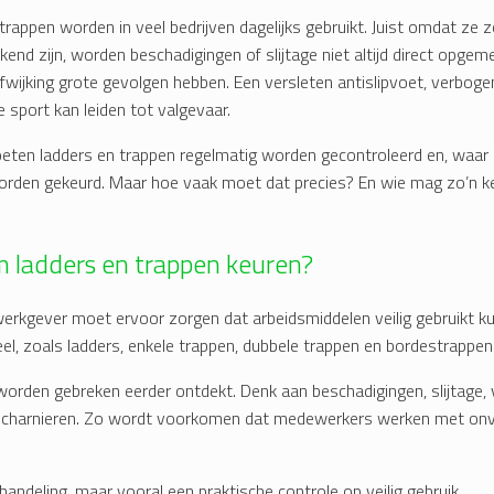
trappen worden in veel bedrijven dagelijks gebruikt. Juist omdat ze 
kend zijn, worden beschadigingen of slijtage niet altijd direct opgem
afwijking grote gevolgen hebben. Een versleten antislipvoet, verbogen 
 sport kan leiden tot valgevaar.
ten ladders en trappen regelmatig worden gecontroleerd en, waar 
orden gekeurd. Maar hoe vaak moet dat precies? En wie mag zo’n k
ladders en trappen keuren?
werkgever moet ervoor zorgen dat arbeidsmiddelen veilig gebruikt 
el, zoals ladders, enkele trappen, dubbele trappen en bordestrappen
 worden gebreken eerder ontdekt. Denk aan beschadigingen, slijtage,
scharnieren. Zo wordt voorkomen dat medewerkers werken met onve
 handeling, maar vooral een praktische controle op veilig gebruik.