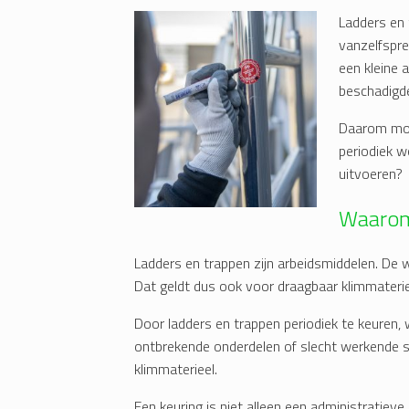
Ladders en 
vanzelfspre
een kleine 
beschadigde
Daarom moe
periodiek w
uitvoeren?
Waarom 
Ladders en trappen zijn arbeidsmiddelen. De 
Dat geldt dus ook voor draagbaar klimmaterie
Door ladders en trappen periodiek te keuren,
ontbrekende onderdelen of slecht werkende 
klimmaterieel.
Een keuring is niet alleen een administratieve