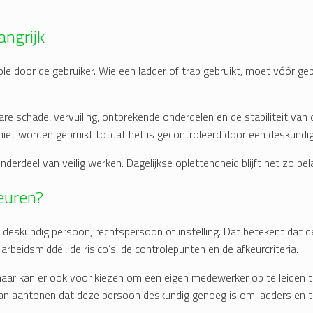
angrijk
ole door de gebruiker. Wie een ladder of trap gebruikt, moet vóór geb
bare schade, vervuiling, ontbrekende onderdelen en de stabiliteit van 
l niet worden gebruikt totdat het is gecontroleerd door een deskundig
nderdeel van veilig werken. Dagelijkse oplettendheid blijft net zo bela
euren?
deskundig persoon, rechtspersoon of instelling. Dat betekent dat d
beidsmiddel, de risico’s, de controlepunten en de afkeurcriteria.
maar kan er ook voor kiezen om een eigen medewerker op te leiden 
 kan aantonen dat deze persoon deskundig genoeg is om ladders en 