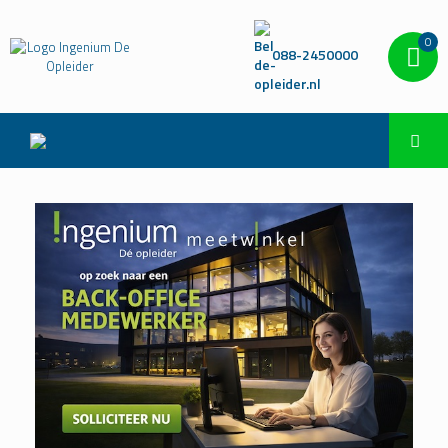
0
088-2450000