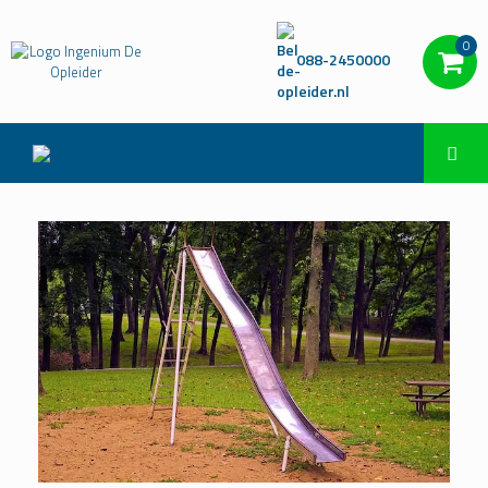
0
088-2450000