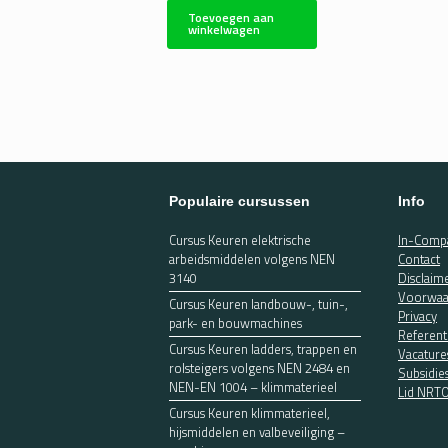
Toevoegen aan
winkelwagen
Populaire cursussen
Info
Cursus Keuren elektrische
In-Compa
arbeidsmiddelen volgens NEN
Contact
3140
Disclaim
Voorwaa
Cursus Keuren landbouw-, tuin-,
Privacy
park- en bouwmachines
Referent
Cursus Keuren ladders, trappen en
Vacature
rolsteigers volgens NEN 2484 en
Subsidie
NEN-EN 1004 – klimmaterieel
Lid NRT
Cursus Keuren klimmaterieel,
hijsmiddelen en valbeveiliging –