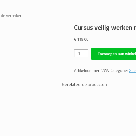
 de verreiker
Cursus veilig werken 
€
119,00
Cursus
Toevoegen aan winke
veilig
werken
met
Artikelnummer:
VWV
Categorie:
Gee
de
verreiker
Gerelateerde producten
aantal