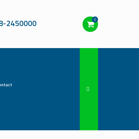
0
8-2450000
ontact