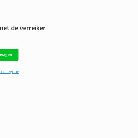
met de verreiker
lwagen
n categorie