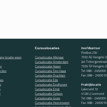
Hoofdkantoor
Cursuslocaties
Postbus 230
7550 AE Hengelo (
ny locatie eisen
Cursuslocatie Alkmaar
Jan Tinbergenstraa
Cursuslocatie Amsterdam
7559 SP Hengelo (
er
Cursuslocatie Assen
Tel:
088 - 2450000
rden
Cursuslocatie Den Haag
Fax: 088 - 2450010
Cursuslocatie Drachten
ies
Cursuslocatie Ede
Praktijklocatie
s
Cursuslocatie Eindhoven
Lakerveld 10
s
Cursuslocatie Emst
4128 LJ Lexmond
O
Cursuslocatie Geleen
Tel:
088 - 2450000
Cursuslocatie Goes
Fax: 088 - 2450010
Cursuslocatie Heerenveen