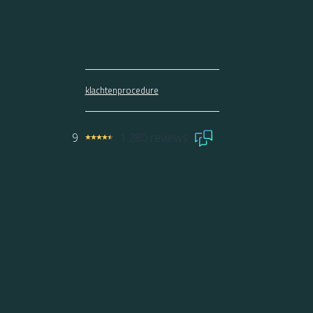
klachtenprocedure
9
1.280 reviews