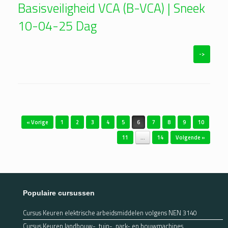
Basisveiligheid VCA (B-VCA) | Sneek
10-04-25 Dag
->
Bericht navigatie
« Vorige
1
2
3
4
5
6
7
8
9
10
11
…
14
Volgende »
Populaire cursussen
Cursus Keuren elektrische arbeidsmiddelen volgens NEN 3140
Cursus Keuren landbouw-, tuin-, park- en bouwmachines