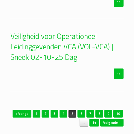
->
Veiligheid voor Operationeel
Leidinggevenden VCA (VOL-VCA) |
Sneek 02-10-25 Dag
->
Bericht navigatie
« Vorige
1
2
3
4
5
6
7
8
9
10
…
14
Volgende »