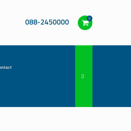
0
088-2450000
ontact