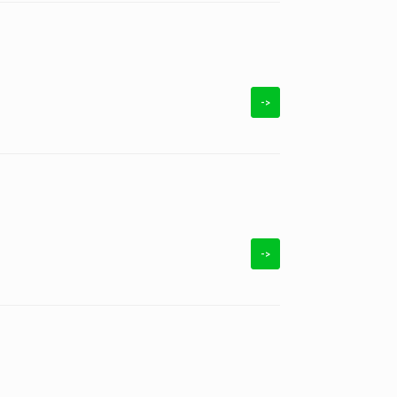
->
->