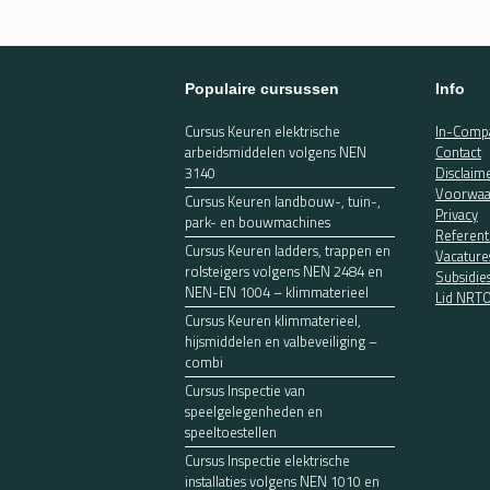
Populaire cursussen
Info
Cursus Keuren elektrische
In-Compa
arbeidsmiddelen volgens NEN
Contact
3140
Disclaim
Voorwaa
Cursus Keuren landbouw-, tuin-,
Privacy
park- en bouwmachines
Referent
Cursus Keuren ladders, trappen en
Vacature
rolsteigers volgens NEN 2484 en
Subsidie
NEN-EN 1004 – klimmaterieel
Lid NRT
Cursus Keuren klimmaterieel,
hijsmiddelen en valbeveiliging –
combi
Cursus Inspectie van
speelgelegenheden en
speeltoestellen
Cursus Inspectie elektrische
installaties volgens NEN 1010 en