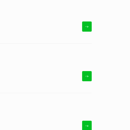
->
->
->