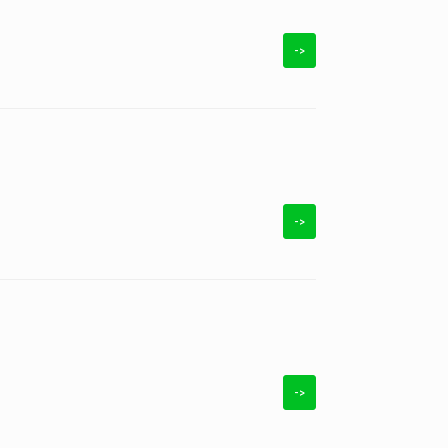
->
->
->