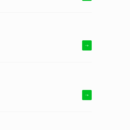
->
->