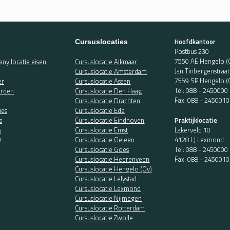
Hoofdkantoor
Cursuslocaties
Postbus 230
7550 AE Hengelo (
ny locatie eisen
Cursuslocatie Alkmaar
Jan Tinbergenstraa
Cursuslocatie Amsterdam
7559 SP Hengelo (
er
Cursuslocatie Assen
Tel:
088 - 2450000
rden
Cursuslocatie Den Haag
Fax: 088 - 2450010
Cursuslocatie Drachten
ies
Cursuslocatie Ede
Praktijklocatie
s
Cursuslocatie Eindhoven
Lakerveld 10
s
Cursuslocatie Emst
4128 LJ Lexmond
O
Cursuslocatie Geleen
Tel:
088 - 2450000
Cursuslocatie Goes
Fax: 088 - 2450010
Cursuslocatie Heerenveen
Cursuslocatie Hengelo (Ov)
Cursuslocatie Lelystad
Cursuslocatie Lexmond
Cursuslocatie Nijmegen
Cursuslocatie Rotterdam
Cursuslocatie Zwolle