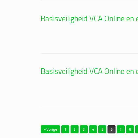
Basisveiligheid VCA Online e
Basisveiligheid VCA Online e
Bericht navigatie
« Vorige
1
2
3
4
5
6
7
8