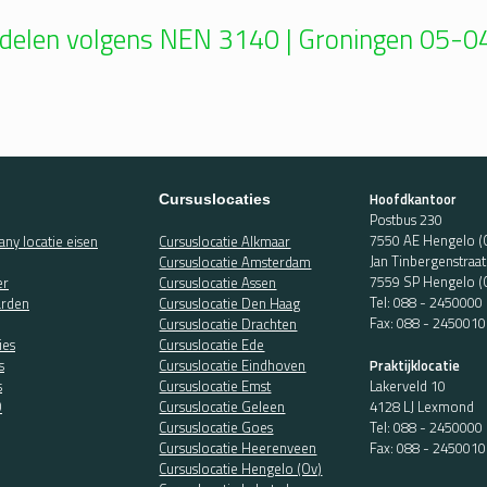
ddelen volgens NEN 3140 | Groningen 05-
Hoofdkantoor
Cursuslocaties
Postbus 230
7550 AE Hengelo (
ny locatie eisen
Cursuslocatie Alkmaar
Jan Tinbergenstraa
Cursuslocatie Amsterdam
7559 SP Hengelo (
er
Cursuslocatie Assen
Tel:
088 - 2450000
rden
Cursuslocatie Den Haag
Fax: 088 - 2450010
Cursuslocatie Drachten
ies
Cursuslocatie Ede
Praktijklocatie
s
Cursuslocatie Eindhoven
Lakerveld 10
s
Cursuslocatie Emst
4128 LJ Lexmond
O
Cursuslocatie Geleen
Tel:
088 - 2450000
Cursuslocatie Goes
Fax: 088 - 2450010
Cursuslocatie Heerenveen
Cursuslocatie Hengelo (Ov)