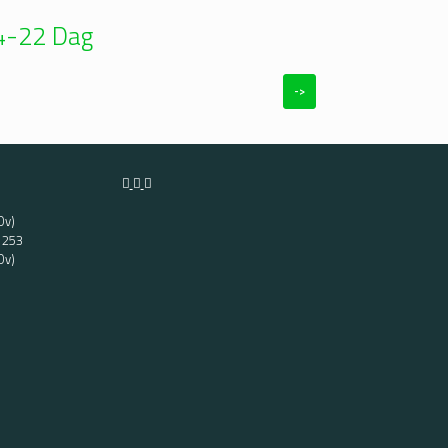
04-22 Dag
->
Ov)
t 253
Ov)