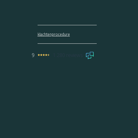
klachtenprocedure
9
1.280 reviews