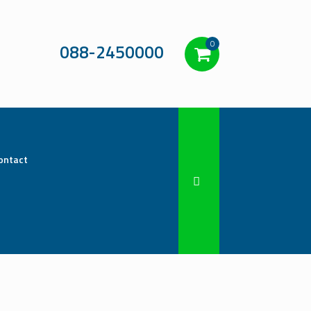
0
088-2450000
ontact