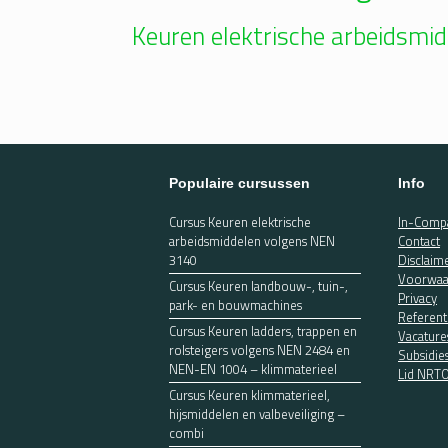
Keuren elektrische arbeidsmi
Populaire cursussen
Info
Cursus Keuren elektrische
In-Compa
arbeidsmiddelen volgens NEN
Contact
3140
Disclaim
Voorwaa
Cursus Keuren landbouw-, tuin-,
Privacy
park- en bouwmachines
Referent
Cursus Keuren ladders, trappen en
Vacature
rolsteigers volgens NEN 2484 en
Subsidie
NEN-EN 1004 – klimmaterieel
Lid NRT
Cursus Keuren klimmaterieel,
hijsmiddelen en valbeveiliging –
combi