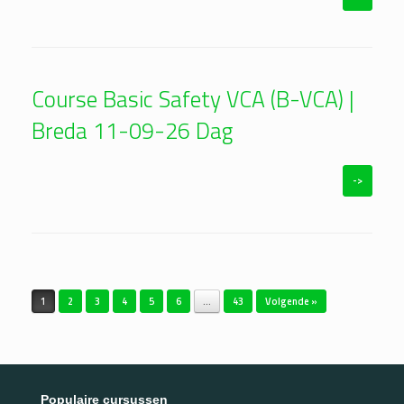
Course Basic Safety VCA (B-VCA) |
Breda 11-09-26 Dag
->
Bericht navigatie
1
2
3
4
5
6
…
43
Volgende »
Populaire cursussen