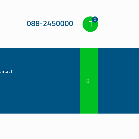
0
088-2450000
ontact