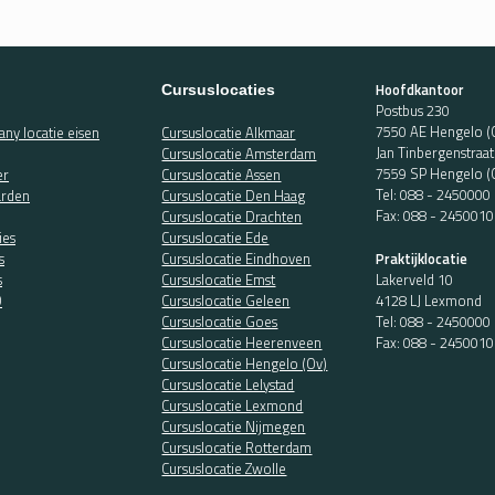
Hoofdkantoor
Cursuslocaties
Postbus 230
7550 AE Hengelo (
ny locatie eisen
Cursuslocatie Alkmaar
Jan Tinbergenstraa
Cursuslocatie Amsterdam
7559 SP Hengelo (
er
Cursuslocatie Assen
Tel:
088 - 2450000
rden
Cursuslocatie Den Haag
Fax: 088 - 2450010
Cursuslocatie Drachten
ies
Cursuslocatie Ede
Praktijklocatie
s
Cursuslocatie Eindhoven
Lakerveld 10
s
Cursuslocatie Emst
4128 LJ Lexmond
O
Cursuslocatie Geleen
Tel:
088 - 2450000
Cursuslocatie Goes
Fax: 088 - 2450010
Cursuslocatie Heerenveen
Cursuslocatie Hengelo (Ov)
Cursuslocatie Lelystad
Cursuslocatie Lexmond
Cursuslocatie Nijmegen
Cursuslocatie Rotterdam
Cursuslocatie Zwolle