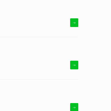
->
->
->