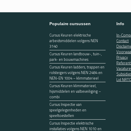
Populaire cursussen
Info
Cursus Keuren elektrische
In-Compa
arbeidsmiddelen volgens NEN
Contact
3140
Disclaim
Voorwaa
Cursus Keuren landbouw-, tuin-,
Privacy
park- en bouwmachines
Referent
Cursus Keuren ladders, trappen en
Vacature
rolsteigers volgens NEN 2484 en
Subsidie
NEN-EN 1004 – klimmaterieel
Lid NRT
Cursus Keuren klimmaterieel,
hijsmiddelen en valbeveiliging –
combi
Cursus Inspectie van
speelgelegenheden en
speeltoestellen
Cursus Inspectie elektrische
installaties volgens NEN 1010 en