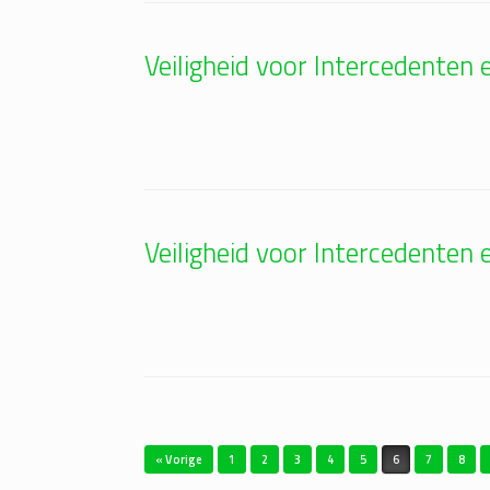
Veiligheid voor Intercedenten
Veiligheid voor Intercedenten
Bericht navigatie
« Vorige
1
2
3
4
5
6
7
8