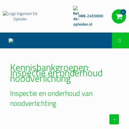
0
088-2450000
Kennisbankgroepen:
Inspectie en onderhoud
noodverlichting
Inspectie en onderhoud van
noodverlichting
->