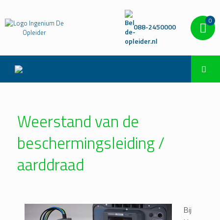
0
088-2450000
Weerstand van de
beschermingsleiding /
aarddraad
Bij