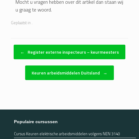
Mocht u vragen hebben over dit artikel dan staan wij
u graag te woord.
Geplaatst in .
Bericht navigatie
←
Register externe inspecteurs – keurmeesters
Keuren arbeidsmiddelen Duitsland
→
Populaire cursussen
Cursus Keuren elektrische arbeidsmiddelen volgens NEN 3140