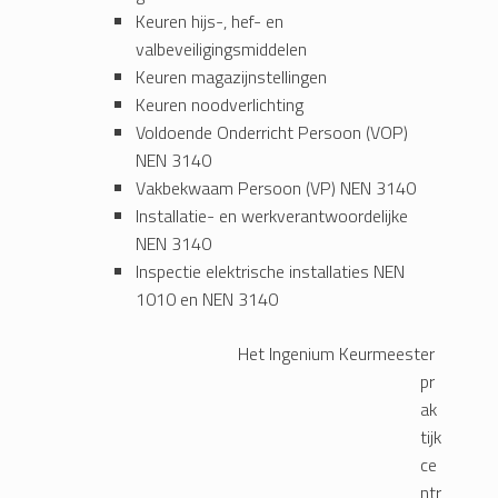
Keuren hijs-, hef- en
valbeveiligingsmiddelen
Keuren magazijnstellingen
Keuren noodverlichting
Voldoende Onderricht Persoon (VOP)
NEN 3140
Vakbekwaam Persoon (VP) NEN 3140
Installatie- en werkverantwoordelijke
NEN 3140
Inspectie elektrische installaties NEN
1010 en NEN 3140
He
t I
ngenium Keurmeester
pr
ak
tijk
ce
ntr