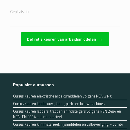
Geplaatst in .
Bericht navigatie
Definitie keuren van arbeidsmiddelen
→
Populaire cursussen
Cursus Keuren elektrische arbeidsmiddelen volgens NEN 3140
Cursus Keuren landbouw-, tuin-, park- en bouwmachines
Cursus Keuren ladders, trappen en rolsteigers volgens NEN 2484 en
NEN-EN 1004 – klimmaterieel
Cursus Keuren klimmaterieel, hijsmiddelen en valbeveiliging – combi