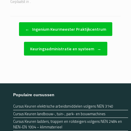
Geplaatst in .
Bericht navigatie
←
Ingenium Keurmeester Praktijkcentrum
Keuringsadministratie en systeem
→
Populaire cursussen
Cursus Keuren elektrische arbeidsmiddelen volgens NEN 3140
Cursus Keuren landbouw-, tuin-, park- en bouwmachines
Cursus Keuren ladders, trappen en rolsteigers volgens NEN 2484 en
NEN-EN 1004 – klimmaterieel