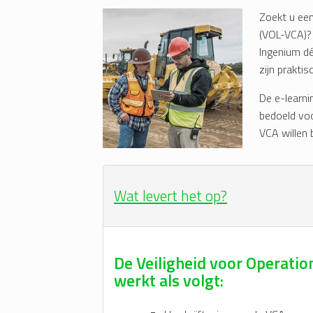
Zoekt u een
(VOL-VCA)?
Ingenium dé
zijn prakti
De e-learni
bedoeld voo
VCA willen 
Wat levert het op?
De Veiligheid voor Operati
werkt als volgt: