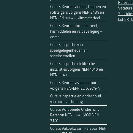
Referent
Cursus Keuren ladders, trappen en
Vacature
rolsteigers volgens NEN 2484 en
Subsidie
NEN-EN 1004 – klimmaterieel
Lid NRT
Cursus Keuren klimmaterieel,
hijsmiddelen en valbeveiliging –
combi
Cursus Inspectie van
speelgelegenheden en
speeltoestellen
Cursus Inspectie elektrische
installaties volgens NEN 1010 en
NEN 3140
Cursus Keuren lasapparatuur
volgens NEN-EN-IEC 60974-4
Cursus Inspectie en onderhoud
van noodverlichting
Cursus Voldoende Onderricht
Persoon NEN 3140 (VOP NEN
3140)
Cursus Vakbekwaam Persoon NEN