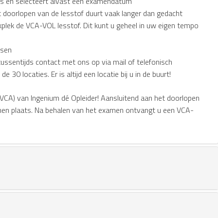
sus en selecteert alvast een examendatum
doorlopen van de lesstof duurt vaak langer dan gedacht
plek de VCA-VOL lesstof. Dit kunt u geheel in uw eigen tempo
tsen
tussentijds contact met ons op via mail of telefonisch
30 locaties. Er is altijd een locatie bij u in de buurt!
-VCA) van Ingenium dé Opleider! Aansluitend aan het doorlopen
amen plaats. Na behalen van het examen ontvangt u een VCA-