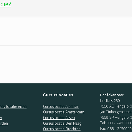
idie?
Hoofdkantoor
Cursuslocaties
Postbus 230
7550 AE Hengelo (
ny locatie eisen
Cursuslocatie Alkmaar
Jan Tinbergenstraa
Cursuslocatie Amsterdam
7559 SP Hengelo (
er
Cursuslocatie Assen
Tel:
088 - 2450000
rden
Cursuslocatie Den Haag
Fax: 088 - 2450010
Cursuslocatie Drachten