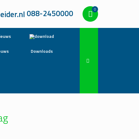
0
088-2450000
euws
Downloads
ag