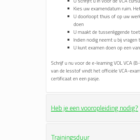
U schrijft u in voor de VCA cur
Kies uw examendatum ruim. Het 
U doorloopt thuis of op uw werk
doen
U maakt de tussenliggende toe
Indien nodig neemt u bij vragen 
U kunt examen doen op een van de 
Schrijf u nu voor de e-learning VOL VCA (B
van de lesstof vindt het officiële VCA-ex
certificaat en een pasje.
Heb je een vooropleiding nodig?
Trainingsduur