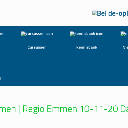
Cursussen
Kennisbank
Ni
l
amen | Regio Emmen 10-11-20 D