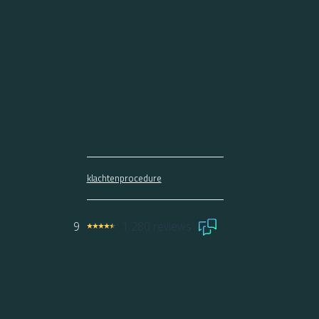
klachtenprocedure
9
1.280 reviews