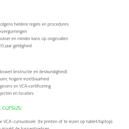
volgens heldere regels en procedures
rkvergunningen
vloer en minder kans op ongevallen
0 jaar geldigheid
owet (instructie en deskundigheid)
uim, hogere inzetbaarheid
evers en VCA‑certificering
ojecten en locaties
 cursus:
le VCA-cursusboek (te printen of te lezen op tablet/laptop).
n maakt de tussentoetsen.