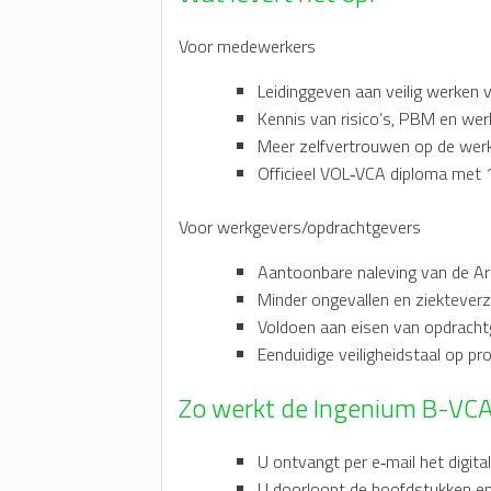
Voor medewerkers
Leidinggeven aan veilig werken 
Kennis van risico’s, PBM en we
Meer zelfvertrouwen op de werk
Officieel VOL‑VCA diploma met 1
Voor werkgevers/opdrachtgevers
Aantoonbare naleving van de Arb
Minder ongevallen en ziekteverz
Voldoen aan eisen van opdrachtg
Eenduidige veiligheidstaal op pr
Zo werkt de Ingenium B-VCA
U ontvangt per e‑mail het digita
U doorloopt de hoofdstukken e