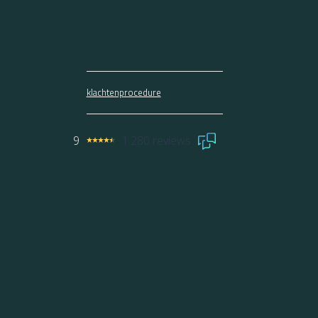
klachtenprocedure
9
1.280 reviews