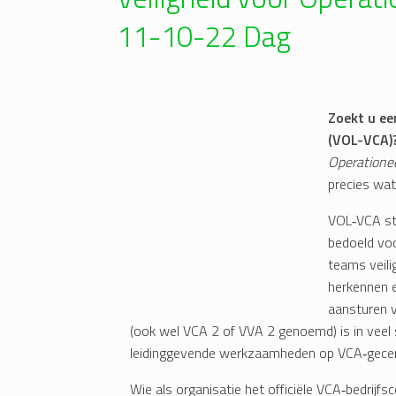
11-10-22 Dag
Zoekt u ee
(VOL-VCA)
Operatione
precies wat
VOL‑VCA sta
bedoeld voo
teams veili
herkennen 
aansturen v
(ook wel VCA 2 of VVA 2 genoemd) is in vee
leidinggevende werkzaamheden op VCA‑gecerti
Wie als organisatie het officiële VCA‑bedrijfs