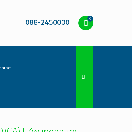
0
088-2450000
ontact
L-VCA) | Zwanenburg