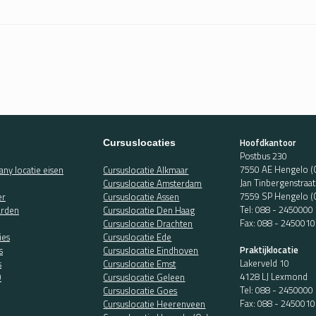
Hoofdkantoor
Cursuslocaties
Postbus 230
7550 AE Hengelo (
ny locatie eisen
Cursuslocatie Alkmaar
Jan Tinbergenstraa
Cursuslocatie Amsterdam
7559 SP Hengelo (
er
Cursuslocatie Assen
Tel:
088 - 2450000
rden
Cursuslocatie Den Haag
Fax: 088 - 2450010
Cursuslocatie Drachten
ies
Cursuslocatie Ede
Praktijklocatie
s
Cursuslocatie Eindhoven
Lakerveld 10
s
Cursuslocatie Emst
4128 LJ Lexmond
O
Cursuslocatie Geleen
Tel:
088 - 2450000
Cursuslocatie Goes
Fax: 088 - 2450010
Cursuslocatie Heerenveen