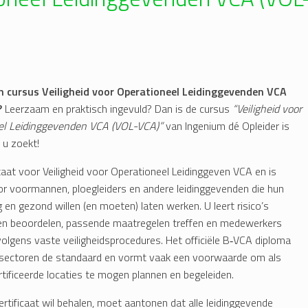
n cursus Veiligheid voor Operationeel Leidinggevenden VCA
?
Leerzaam en praktisch ingevuld? Dan is de cursus
“Veiligheid voor
el Leidinggevenden VCA (VOL-VCA)”
van Ingenium dé Opleider is
 u zoekt!
at voor Veiligheid voor Operationeel Leidinggeven VCA en is
r voormannen, ploegleiders en andere leidinggevenden die hun
g en gezond willen (en moeten) laten werken. U leert risico’s
en beoordelen, passende maatregelen treffen en medewerkers
olgens vaste veiligheidsprocedures. Het officiële B‑VCA diploma
l sectoren de standaard en vormt vaak een voorwaarde om als
ficeerde locaties te mogen plannen en begeleiden.
certificaat wil behalen, moet aantonen dat alle leidinggevende