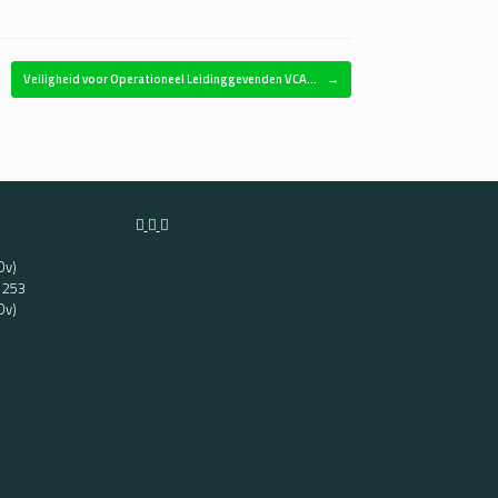
Veiligheid voor Operationeel Leidinggevenden VCA…
→
Ov)
t 253
Ov)