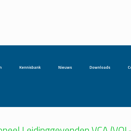
n
Kennisbank
Nieuws
Downloads
C
tioneel Leidinggevenden VCA (VO