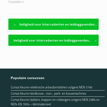
Geplaatst in .
Bericht navigatie
←
Veiligheid voor Intercedenten en leidinggevenden…
Veiligheid voor Intercedenten en leidinggevenden…
→
Populaire cursussen
Cursus Keuren elektrische arbeidsmiddelen volgens NEN 3140
Cursus Keuren landbouw-, tuin-, park- en bouwmachines
Cursus Keuren ladders, trappen en rolsteigers volgens NEN 2484 en
NEN-EN 1004 – klimmaterieel