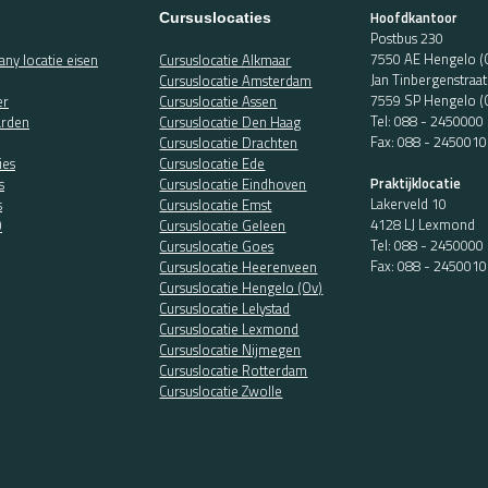
Hoofdkantoor
Cursuslocaties
Postbus 230
7550 AE Hengelo (
ny locatie eisen
Cursuslocatie Alkmaar
Jan Tinbergenstraa
Cursuslocatie Amsterdam
7559 SP Hengelo (
er
Cursuslocatie Assen
Tel:
088 - 2450000
rden
Cursuslocatie Den Haag
Fax: 088 - 2450010
Cursuslocatie Drachten
ies
Cursuslocatie Ede
Praktijklocatie
s
Cursuslocatie Eindhoven
Lakerveld 10
s
Cursuslocatie Emst
4128 LJ Lexmond
O
Cursuslocatie Geleen
Tel:
088 - 2450000
Cursuslocatie Goes
Fax: 088 - 2450010
Cursuslocatie Heerenveen
Cursuslocatie Hengelo (Ov)
Cursuslocatie Lelystad
Cursuslocatie Lexmond
Cursuslocatie Nijmegen
Cursuslocatie Rotterdam
Cursuslocatie Zwolle