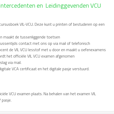
r Intercedenten en Leidinggevenden VCU
e cursusboek VIL-VCU. Deze kunt u printen of bestuderen op een
en maakt de tussenliggende toetsen
tussentijds contact met ons op via mail of telefonisch
cent de VIL VCU lesstof met u door en maakt u oefenexamens
rdt het officiële VIL VCU examen afgenomen
lag via mail.
itale VCA certificaat en het digitale pasje verstuurd.
ficiële VCU examen plaats. Na behalen van het examen VIL
/ pasje.