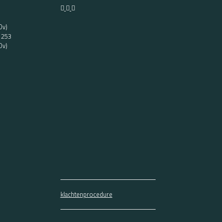
Ov)
t 253
Ov)
klachtenprocedure