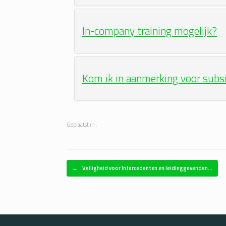
In-company training mogelijk?
Kom ik in aanmerking voor subs
Geplaatst in .
Bericht navigatie
←
Veiligheid voor Intercedenten en leidinggevenden…