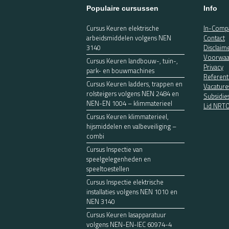
Populaire cursussen
Info
Cursus Keuren elektrische
In-Compa
arbeidsmiddelen volgens NEN
Contact
3140
Disclaim
Voorwaa
Cursus Keuren landbouw-, tuin-,
Privacy
park- en bouwmachines
Referent
Cursus Keuren ladders, trappen en
Vacature
rolsteigers volgens NEN 2484 en
Subsidie
NEN-EN 1004 – klimmaterieel
Lid NRT
Cursus Keuren klimmaterieel,
hijsmiddelen en valbeveiliging –
combi
Cursus Inspectie van
speelgelegenheden en
speeltoestellen
Cursus Inspectie elektrische
installaties volgens NEN 1010 en
NEN 3140
Cursus Keuren lasapparatuur
volgens NEN-EN-IEC 60974-4