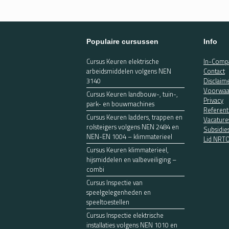
Populaire cursussen
Info
Cursus Keuren elektrische
In-Compa
arbeidsmiddelen volgens NEN
Contact
3140
Disclaim
Voorwaa
Cursus Keuren landbouw-, tuin-,
Privacy
park- en bouwmachines
Referent
Cursus Keuren ladders, trappen en
Vacature
rolsteigers volgens NEN 2484 en
Subsidie
NEN-EN 1004 – klimmaterieel
Lid NRT
Cursus Keuren klimmaterieel,
hijsmiddelen en valbeveiliging –
combi
Cursus Inspectie van
speelgelegenheden en
speeltoestellen
Cursus Inspectie elektrische
installaties volgens NEN 1010 en