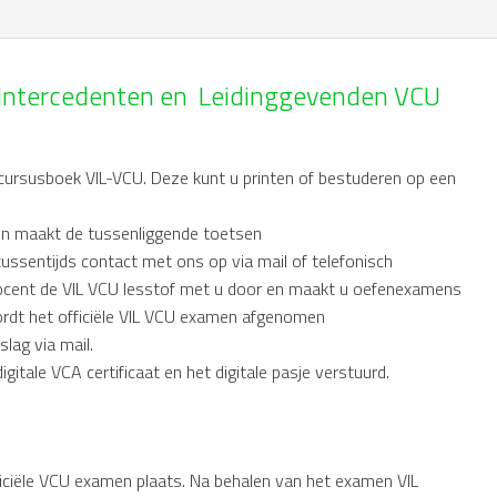
r Intercedenten en Leidinggevenden VCU
e cursusboek VIL-VCU. Deze kunt u printen of bestuderen op een
en maakt de tussenliggende toetsen
tussentijds contact met ons op via mail of telefonisch
cent de VIL VCU lesstof met u door en maakt u oefenexamens
rdt het officiële VIL VCU examen afgenomen
lag via mail.
itale VCA certificaat en het digitale pasje verstuurd.
ficiële VCU examen plaats. Na behalen van het examen VIL