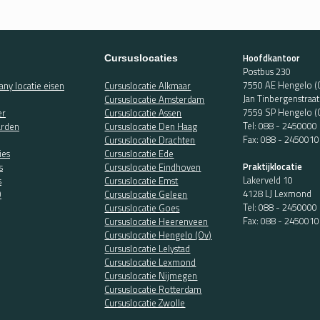
Hoofdkantoor
Cursuslocaties
Postbus 230
7550 AE Hengelo (
ny locatie eisen
Cursuslocatie Alkmaar
Jan Tinbergenstraa
Cursuslocatie Amsterdam
7559 SP Hengelo (
er
Cursuslocatie Assen
Tel:
088 - 2450000
rden
Cursuslocatie Den Haag
Fax: 088 - 2450010
Cursuslocatie Drachten
ies
Cursuslocatie Ede
Praktijklocatie
s
Cursuslocatie Eindhoven
Lakerveld 10
s
Cursuslocatie Emst
4128 LJ Lexmond
O
Cursuslocatie Geleen
Tel:
088 - 2450000
Cursuslocatie Goes
Fax: 088 - 2450010
Cursuslocatie Heerenveen
Cursuslocatie Hengelo (Ov)
Cursuslocatie Lelystad
Cursuslocatie Lexmond
Cursuslocatie Nijmegen
Cursuslocatie Rotterdam
Cursuslocatie Zwolle