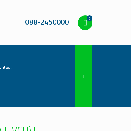
0
088-2450000
ontact
IL-VCU) |