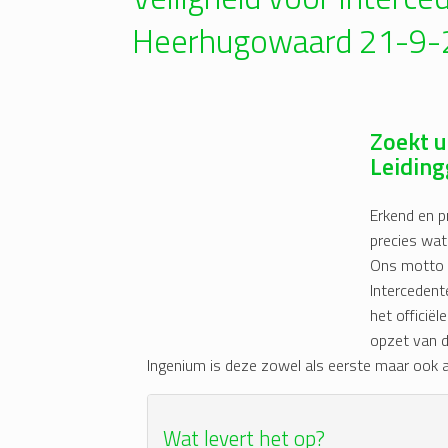
Heerhugowaard 21-9-
Zoekt u
Leidin
Erkend en p
precies wat
Ons motto i
Interceden
het officiël
opzet van d
Ingenium is deze zowel als eerste maar ook a
Wat levert het op?