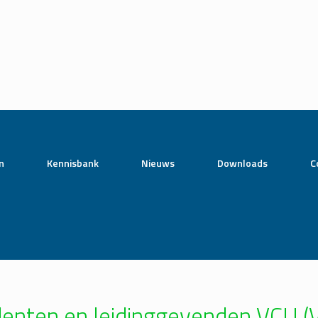
n
Kennisbank
Nieuws
Downloads
C
edenten en leidinggevenden VCU (V