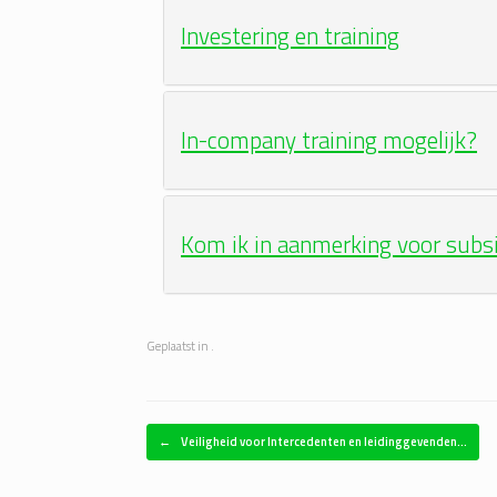
Investering en training
In-company training mogelijk?
Kom ik in aanmerking voor subs
Geplaatst in .
Bericht navigatie
←
Veiligheid voor Intercedenten en leidinggevenden…