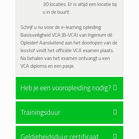
30 locaties. Er is altijd een locatie bij
u in de buurt!
Schrijf u nu voor de e-learning opleiding
Basisveiligheid VCA (B-VCA) van Ingenium dé
Opleider! Aansluitend aan het doorlopen van de
lesstof vindt het officiële VCA examen plaats.
Na behalen van het examen ontvangt u een
VCA diploma en een pasje.
Heb je een vooropleiding nodig?
Trainingsduur
Geldigheidsduur certificaat