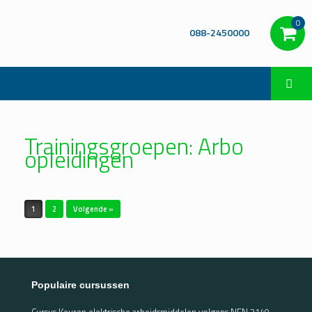
0
088-2450000
Trainingsgroepen: Arbo
opleidingen
Bericht navigatie
1
2
Volgende »
Populaire cursussen