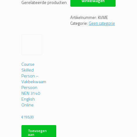
winkelwagen
E-
Gerelateerde producten
learning
aantal
Artikelnummer:
KVME
Categorie:
Geen categorie
Course
Skilled
Person –
Vakbekwaam
Persoon
NEN 3140
English
Online
€
195,00
Toevoegen
aan