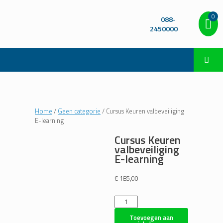
0
088-
2450000
Home
/
Geen categorie
/ Cursus Keuren valbeveiliging
E-learning
Cursus Keuren
valbeveiliging
E-learning
€
185,00
Cursus
Keuren
valbeveiliging
Toevoegen aan