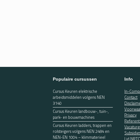
Populaire cursussen
Info
Cursus Keuren elektrische
In-Compa
arbeidsmiddelen volgens NEN
Contact
3140
Disclaim
Voorwaa
Cursus Keuren landbouw-, tuin-,
Privacy
park- en bouwmachines
Referent
Cursus Keuren ladders, trappen en
Vacature
rolsteigers volgens NEN 2484 en
Subsidie
NEN-EN 1004 – klimmaterieel
Lid NRT