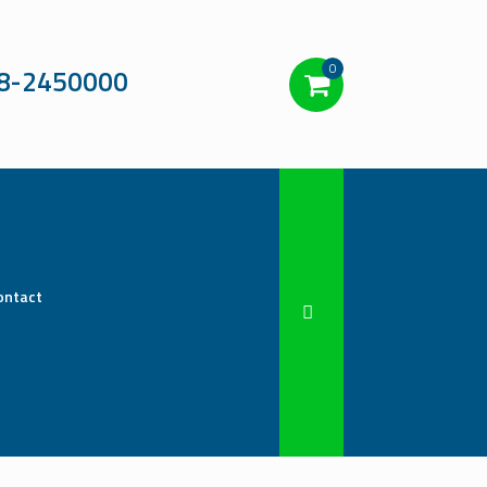
0
8-2450000
ontact