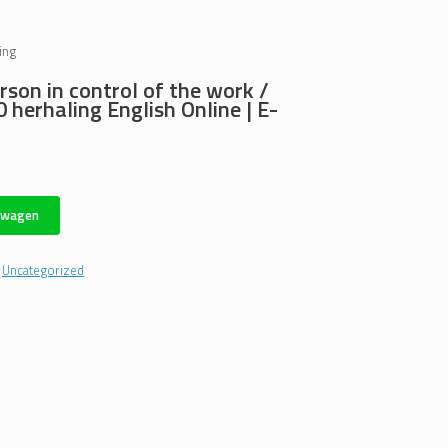
ing
son in control of the work /
 herhaling English Online | E-
lwagen
:
Uncategorized