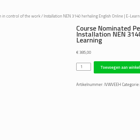
n control of the work / Installation NEN 3140 herhaling English Online | E-Learn
Course Nominated Per
Installation NEN 3140
Learning
€
385,00
Course
Toevoegen aan winke
Nominated
Person
in
Artikelnummer:
IVWVEEH
Categorie
control
of
the
work
/
Installation
NEN
3140
herhaling