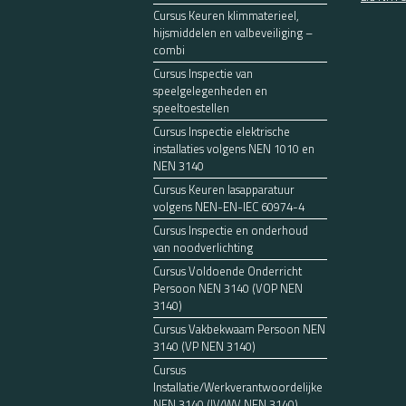
Cursus Keuren klimmaterieel,
hijsmiddelen en valbeveiliging –
combi
Cursus Inspectie van
speelgelegenheden en
speeltoestellen
Cursus Inspectie elektrische
installaties volgens NEN 1010 en
NEN 3140
Cursus Keuren lasapparatuur
volgens NEN-EN-IEC 60974-4
Cursus Inspectie en onderhoud
van noodverlichting
Cursus Voldoende Onderricht
Persoon NEN 3140 (VOP NEN
3140)
Cursus Vakbekwaam Persoon NEN
3140 (VP NEN 3140)
Cursus
Installatie/Werkverantwoordelijke
NEN 3140 (IV/WV NEN 3140)