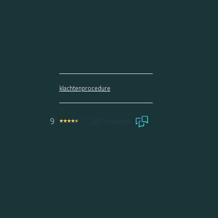
klachtenprocedure
9
1.280 reviews