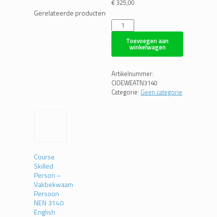
€
325,00
Gerelateerde producten
Course
Inspection
of
Toevoegen aan
winkelwagen
electrical
work
equipment
Artikelnummer:
according
CIOEWEATN3140
to
Categorie:
Geen categorie
NEN
3140
online
aantal
Course
Skilled
Person –
Vakbekwaam
Persoon
NEN 3140
English