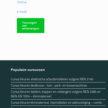
Online
€
195,00
Toevoegen
aan
winkelwagen
Populaire cursussen
Cursus Keuren elektrische arbeidsmiddelen volgens NEN 3140
Cursus Keuren landbouw-, tuin-, park- en bouwmachines
Cursus Keuren ladders, trappen en rolsteigers volgens NEN 2484 en
NEN-EN 1004 – klimmaterieel
Cursus Keuren klimmaterieel, hijsmiddelen en valbeveiliging – combi