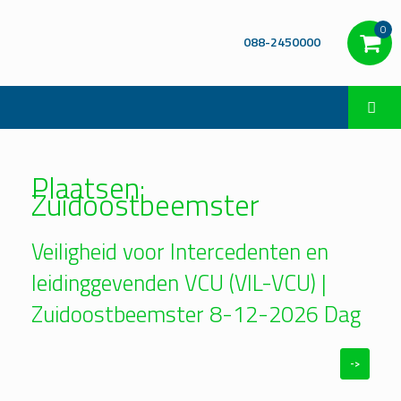
0
088-2450000
Plaatsen:
Zuidoostbeemster
Veiligheid voor Intercedenten en
leidinggevenden VCU (VIL-VCU) |
Zuidoostbeemster 8-12-2026 Dag
->