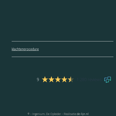
klachtenprocedure
9
1.280 reviews
© - Ingenium, De Opleider - Realisatie
de-lijn.nl