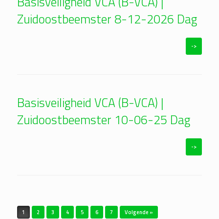
Basisveiligheid VCA (B-VCA) |
Zuidoostbeemster 8-12-2026 Dag
->
Basisveiligheid VCA (B-VCA) |
Zuidoostbeemster 10-06-25 Dag
->
Bericht navigatie
1
2
3
4
5
6
7
Volgende »