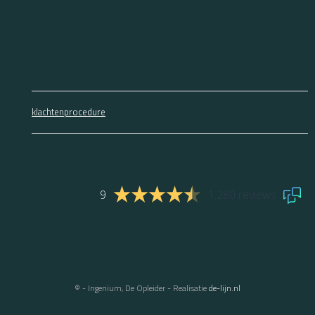
klachtenprocedure
9
1.280 reviews
© - Ingenium, De Opleider - Realisatie
de-lijn.nl