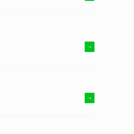
->
->