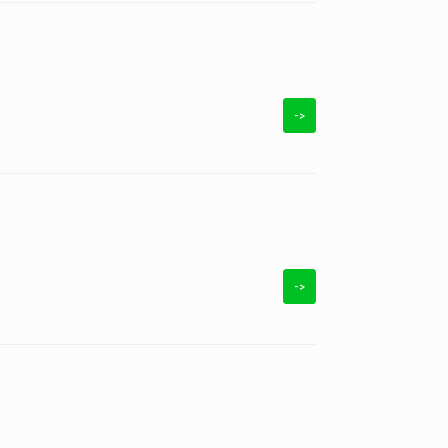
->
->