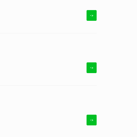
->
->
->