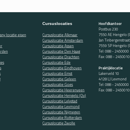
Hoofdkantoor
Cursuslocaties
Postbus 230
7550 AE Hengelo (
ny locatie eisen
Cursuslocatie Alkmaar
Jan Tinbergenstraa
Cursuslocatie Amsterdam
7559 SP Hengelo (
er
Cursuslocatie Assen
Tel:
088 - 2450000
rden
Cursuslocatie Den Haag
Fax: 088 - 2450010
Cursuslocatie Drachten
ies
Cursuslocatie Ede
Praktijklocatie
s
Cursuslocatie Eindhoven
Lakerveld 10
s
Cursuslocatie Emst
4128 LJ Lexmond
O
Cursuslocatie Geleen
Tel:
088 - 2450000
Cursuslocatie Goes
Fax: 088 - 2450010
Cursuslocatie Heerenveen
Cursuslocatie Hengelo (Ov)
Cursuslocatie Lelystad
Cursuslocatie Lexmond
Cursuslocatie Nijmegen
Cursuslocatie Rotterdam
Cursuslocatie Zwolle