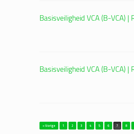
Basisveiligheid VCA (B-VCA) 
Basisveiligheid VCA (B-VCA) 
Bericht navigatie
« Vorige
1
2
3
4
5
6
7
8