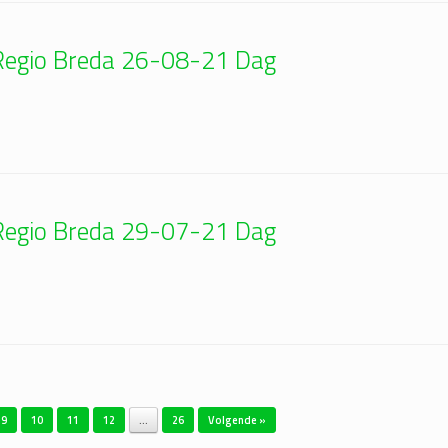
| Regio Breda 26-08-21 Dag
| Regio Breda 29-07-21 Dag
9
10
11
12
…
26
Volgende »