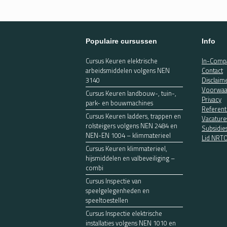
Populaire cursussen
Info
Cursus Keuren elektrische
In-Compa
arbeidsmiddelen volgens NEN
Contact
3140
Disclaim
Voorwaa
Cursus Keuren landbouw-, tuin-,
Privacy
park- en bouwmachines
Referent
Cursus Keuren ladders, trappen en
Vacature
rolsteigers volgens NEN 2484 en
Subsidie
NEN-EN 1004 – klimmaterieel
Lid NRT
Cursus Keuren klimmaterieel,
hijsmiddelen en valbeveiliging –
combi
Cursus Inspectie van
speelgelegenheden en
speeltoestellen
Cursus Inspectie elektrische
installaties volgens NEN 1010 en