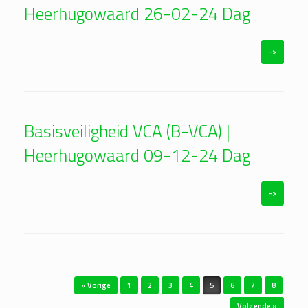
Heerhugowaard 26-02-24 Dag
->
Basisveiligheid VCA (B-VCA) |
Heerhugowaard 09-12-24 Dag
->
Bericht navigatie
« Vorige
1
2
3
4
5
6
7
8
Volgende »