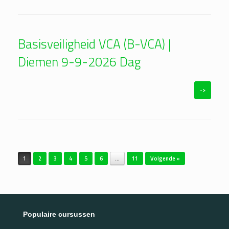
Basisveiligheid VCA (B-VCA) |
Diemen 9-9-2026 Dag
->
Bericht navigatie
1
2
3
4
5
6
…
11
Volgende »
Populaire cursussen