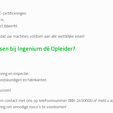
certificeringen.
is.
t bijwerkt.
dat uw machines voldoen aan alle wettelijke eisen!
en bij Ingenium dé Opleider?
ing en inspectie.
heidskundigen en fabrikanten
sussen!
 Neem contact met ons op telefoonnummer 088-2450000 of meld u aa
ing om onnodige risico’s te voorkomen!