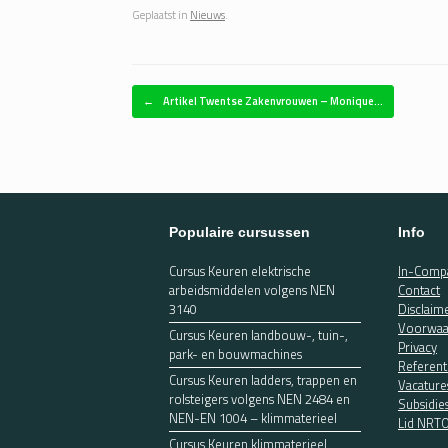
Geplaatst in
Nieuws
.
Bericht navigatie
←
Artikel Twentse Zakenvrouwen – Monique…
Populaire cursussen
Info
Cursus Keuren elektrische
In-Compa
arbeidsmiddelen volgens NEN
Contact
3140
Disclaim
Voorwaa
Cursus Keuren landbouw-, tuin-,
Privacy
park- en bouwmachines
Referent
Cursus Keuren ladders, trappen en
Vacature
rolsteigers volgens NEN 2484 en
Subsidie
NEN-EN 1004 – klimmaterieel
Lid NRT
Cursus Keuren klimmaterieel,