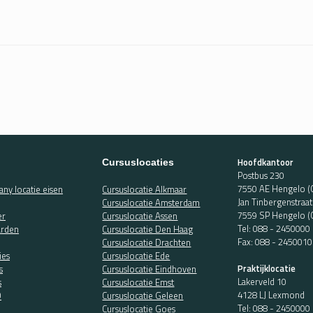
Hoofdkantoor
Cursuslocaties
Postbus 230
7550 AE Hengelo (
ny locatie eisen
Cursuslocatie Alkmaar
Jan Tinbergenstraa
Cursuslocatie Amsterdam
7559 SP Hengelo (
er
Cursuslocatie Assen
Tel:
088 - 2450000
rden
Cursuslocatie Den Haag
Fax: 088 - 2450010
Cursuslocatie Drachten
ies
Cursuslocatie Ede
Praktijklocatie
s
Cursuslocatie Eindhoven
Lakerveld 10
s
Cursuslocatie Emst
4128 LJ Lexmond
O
Cursuslocatie Geleen
Tel:
088 - 2450000
Cursuslocatie Goes