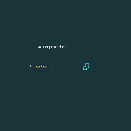
klachtenprocedure
9
1.280 reviews