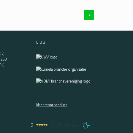
->
Ov)
t 253
Ov)
klachtenprocedure
9
1.280 reviews