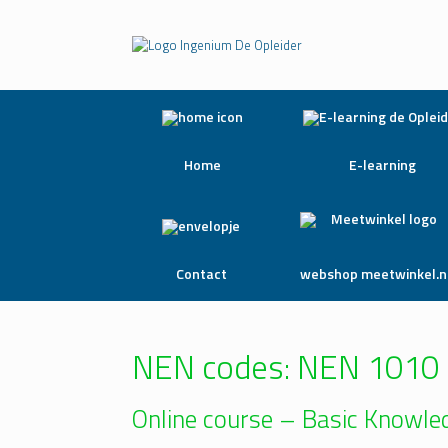
Home
E-learning
Contact
webshop meetwinkel.n
NEN codes: NEN 1010
Online course – Basic Knowl