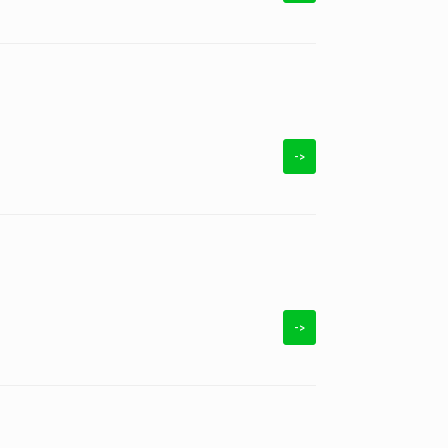
->
->