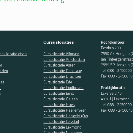
Hoofdkantoor
Cursuslocaties
Postbus 230
7550 AE Hengelo (
ny locatie eisen
Cursuslocatie Alkmaar
Jan Tinbergenstraa
Cursuslocatie Amsterdam
7559 SP Hengelo (
er
Cursuslocatie Assen
Tel:
088 - 2450000
rden
Cursuslocatie Den Haag
Fax: 088 - 2450010
Cursuslocatie Drachten
ies
Cursuslocatie Ede
Praktijklocatie
s
Cursuslocatie Eindhoven
Lakerveld 10
s
Cursuslocatie Emst
4128 LJ Lexmond
O
Cursuslocatie Geleen
Tel:
088 - 2450000
Cursuslocatie Goes
Fax: 088 - 2450010
Cursuslocatie Heerenveen
Cursuslocatie Hengelo (Ov)
Cursuslocatie Lelystad
Cursuslocatie Lexmond
Cursuslocatie Nijmegen