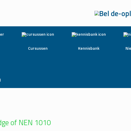
Cursussen
Kennisbank
Ni
l
edge of NEN 1010