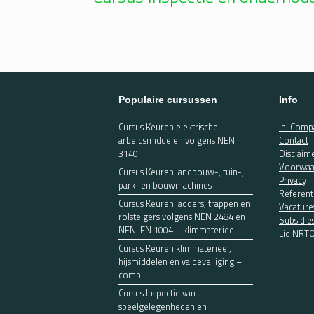
Populaire cursussen
Info
Cursus Keuren elektrische
In-Compa
arbeidsmiddelen volgens NEN
Contact
3140
Disclaim
Voorwaa
Cursus Keuren landbouw-, tuin-,
Privacy
park- en bouwmachines
Referent
Cursus Keuren ladders, trappen en
Vacature
rolsteigers volgens NEN 2484 en
Subsidie
NEN-EN 1004 – klimmaterieel
Lid NRT
Cursus Keuren klimmaterieel,
hijsmiddelen en valbeveiliging –
combi
Cursus Inspectie van
speelgelegenheden en