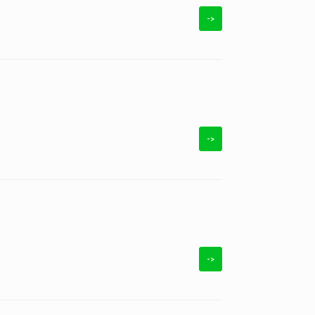
->
->
->