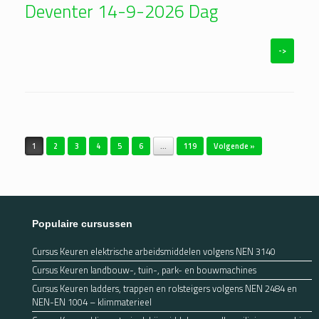
Deventer 14-9-2026 Dag
->
Bericht navigatie
1
2
3
4
5
6
…
119
Volgende »
Populaire cursussen
Cursus Keuren elektrische arbeidsmiddelen volgens NEN 3140
Cursus Keuren landbouw-, tuin-, park- en bouwmachines
Cursus Keuren ladders, trappen en rolsteigers volgens NEN 2484 en
NEN-EN 1004 – klimmaterieel