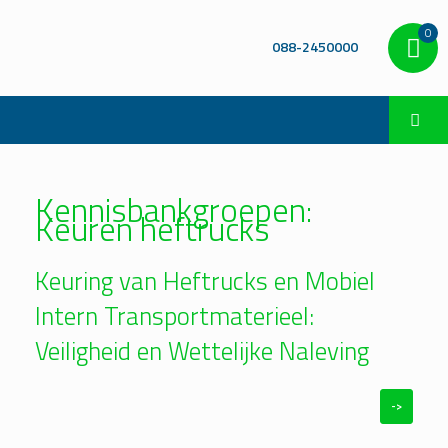
0
088-2450000
Kennisbankgroepen:
Keuren heftrucks
Keuring van Heftrucks en Mobiel
Intern Transportmaterieel:
Veiligheid en Wettelijke Naleving
->