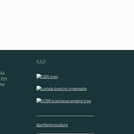
Ov)
t 253
Ov)
klachtenprocedure