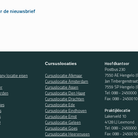
r de nieuwsbrief
Hoofdkantoor
Cursuslocaties
Postbus 230
7550 AE Hengelo (
ny locatie eisen
Cursuslocatie Alkmaar
Jan Tinbergenstraa
Cursuslocatie Amsterdam
7559 SP Hengelo (
er
Cursuslocatie Assen
Tel:
088 - 2450000
rden
Cursuslocatie Den Haag
Fax: 088 - 2450010
Cursuslocatie Drachten
ies
Cursuslocatie Ede
Praktijklocatie
s
Cursuslocatie Eindhoven
Lakerveld 10
s
Cursuslocatie Emst
4128 LJ Lexmond
O
Cursuslocatie Geleen
Tel:
088 - 2450000
Cursuslocatie Goes
Fax: 088 - 2450010
Cursuslocatie Heerenveen