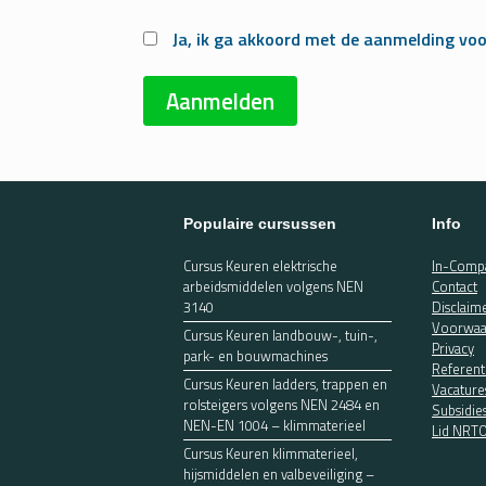
Ja, ik ga akkoord met de aanmelding voo
Populaire cursussen
Info
Cursus Keuren elektrische
In-Compa
arbeidsmiddelen volgens NEN
Contact
3140
Disclaim
Voorwaa
Cursus Keuren landbouw-, tuin-,
Privacy
park- en bouwmachines
Referent
Cursus Keuren ladders, trappen en
Vacature
rolsteigers volgens NEN 2484 en
Subsidie
NEN-EN 1004 – klimmaterieel
Lid NRT
Cursus Keuren klimmaterieel,
hijsmiddelen en valbeveiliging –